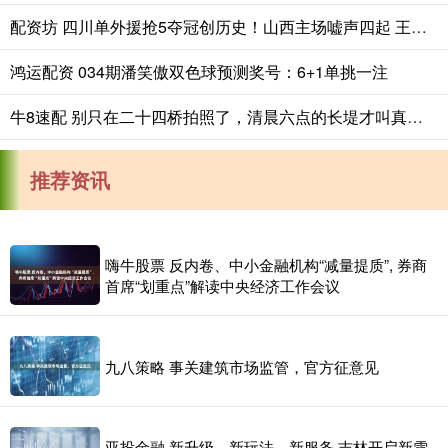
配资坊 四川单外援抢5夺冠创历史！山西主场嘘声四起 王思雨末节统治攻防
鸿运配资 034期潘笑傲双色球预测奖号：6+1单挑一注
牛8速配 别只在二十四桥拍照了，清晨六点的长堤才叫真江南
推荐资讯
嗨牛股票 反内卷、中小金融机构“减量提质”, 券商
首席“划重点”解读中央经济工作会议
九八策略 事关建筑市场监管，官方征意见
亚投金融 新升级、新玩法、新服务 吉林开启新雪