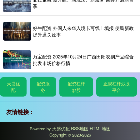
季
好牛配资 外国人来华入境卡可线上填报 便民新政
提升通关效率
万宝配资 2025年10月24日广西田阳农副产品综合
批发市场价格行情
天盛优
配资服
配资杠杆
正规杠杆炒股
配
务
炒股
平台
友情链接：
天盛优配
RSS地图
HTML地图
Powered by
Copyright
© 2023-2026