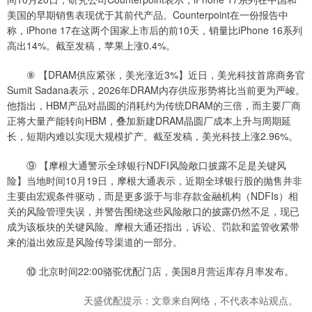
美国的早期销售表现优于其前代产品。Counterpoint在一份报告中
称，iPhone 17在这两个国家上市后的前10天，销量比iPhone 16系列
高出14%。截至发稿，苹果上涨0.4%。
⑧ 【DRAM供应紧张，美光涨近3%】近日，美光科技首席商务官
Sumit Sadana表示，2026年DRAM内存供应形势将比当前更为严峻。
他指出，HBM产品对晶圆的消耗约为传统DRAM的三倍，而主要厂商
正将大量产能转向HBM，叠加新建DRAM晶圆厂成本上升与周期延
长，短期内难以实现大规模扩产。截至发稿，美光科技上涨2.96%。
⑨ 【摩根大通警示全球银行NDFI风险敞口披露不足是关键风
险】当地时间10月19日，摩根大通表示，近期全球银行股的抛售并非
主要由宏观条件驱动，而是更多源于与非存款金融机构（NDFIs）相
关的风险管理失误，并警告围绕这些风险敞口的披露仍然不足，现已
成为该板块的关键风险。摩根大通还指出，诉讼、罚款和监管收紧带
来的溢出效应是风险传导渠道的一部分。
⑩ 北京时间22:00骆驼优配门店，美国8月营运库存月率发布。
天盛优配提示：文章来自网络，不代表本站观点。