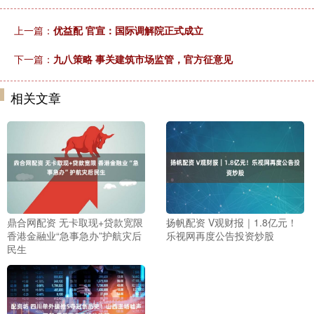
上一篇：
优益配 官宣：国际调解院正式成立
下一篇：
九八策略 事关建筑市场监管，官方征意见
相关文章
鼎合网配资 无卡取现+贷款宽限
扬帆配资 V观财报｜1.8亿元！
香港金融业“急事急办”护航灾后
乐视网再度公告投资炒股
民生