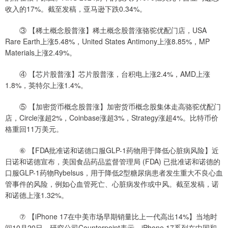
收入的17%。截至发稿，亚马逊下跌0.34%。
③ 【稀土概念股普涨】稀土概念股普涨骆驼优配门店，USA
Rare Earth上涨5.48%，United States Antimony上涨8.85%，MP
Materials上涨2.49%。
④ 【芯片股普涨】芯片股普涨，台积电上涨2.4%，AMD上涨
1.8%，英特尔上涨1.4%。
⑤ 【加密货币概念股普涨】加密货币概念股集体走高骆驼优配门
店，Circle涨超2%，Coinbase涨超3%，Strategy涨超4%。比特币价
格重回11万美元。
⑥ 【FDA批准诺和诺德口服GLP-1药物用于降低心脏病风险】近
日诺和诺德宣布，美国食品药品监督管理局 (FDA) 已批准诺和诺德的
口服GLP-1药物Rybelsus，用于降低2型糖尿病患者发生重大不良心血
管事件的风险，例如心血管死亡、心脏病发作或中风。截至发稿，诺
和诺德上涨1.32%。
⑦ 【iPhone 17在中美市场早期销量比上一代高出14%】当地时
间10月20日，研究公司Counterpoint表示，iPhone 17系列在中国和