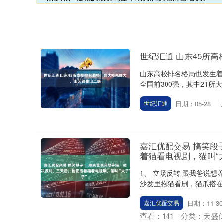
世纪汇通 山东45所
山东高校排名格局也发生着
全国前300强，其中21所大
日期：05-28
世纪汇通
嘉汇优配交易 搞笑段
着猫看电视剧，猫叫“
1、 立场反转 跟我爸说
沙发里抱猫看剧，猫爪搭在
日期：11-3
嘉汇优配交易
深证成指
14311.01
.68
1.02%
200.89
1
查看：
141
分类：
天盛