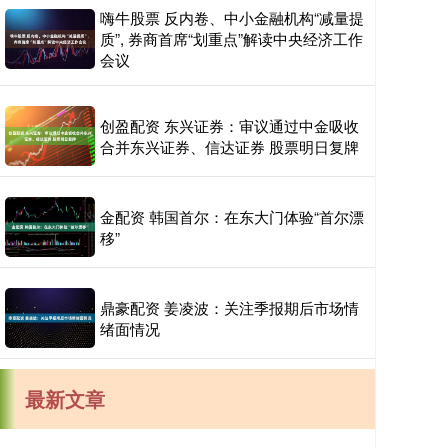
嗨牛股票 反内卷、中小金融机构“减量提
质”, 券商首席“划重点”解读中央经济工作
会议
创盈配资 东兴证券：审议通过中金吸收
合并东兴证券、信达证券 股票明日复牌
金配资 韩国首尔：在东大门体验“首尔漂
移”
鼎豪配资 姜凌波：关注季报期后市场情
绪面情况
最新文章