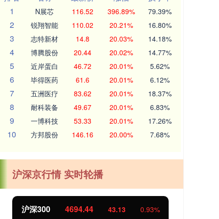
1
N展芯
116.52
396.89%
79.39%
2
锐翔智能
110.02
20.21%
16.80%
3
志特新材
14.8
20.03%
14.18%
4
博腾股份
20.44
20.02%
14.77%
5
近岸蛋白
46.72
20.01%
5.62%
6
毕得医药
61.6
20.01%
6.12%
7
五洲医疗
83.62
20.01%
18.37%
8
耐科装备
49.67
20.01%
6.83%
9
一博科技
53.33
20.01%
17.26%
10
方邦股份
146.16
20.00%
7.68%
沪深京行情 实时轮播
北证50
1134.24
创
11.37
1.01%