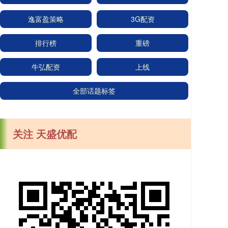
逸富盈策略
3G配资
排行榜
重磅
牛弘配资
上线
全部话题标签
关注 天盛优配