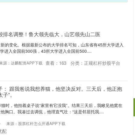
高校排名调整！鲁大领先临大，山艺领先山二医
新的变化。根据最新公布的大学排名可知，山东省有45所大学进入
学进入全国前300强，43所大学进入全国前500....
查看：
163
分类：
正规杠杆炒股平台
来源：达麟配资APP下载
子： 跟我爸说我想养猫，他坚决反对。三天后，他正抱
太子”。
想养猫时，他拍着桌子说“家里有它没我”。结果三天后，我瞅见他窝在
他胸口。我凑过去调侃，他理直气壮：“这是邻居托我....
0
来源：股票杠杆怎么开通APP下载
沪深300
4694.44
.42%
43.13
0.93%
优配