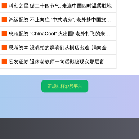
科创之星 循二十四节气, 走遍中国四时温柔胜地
鸿运配资 不止向往 “中式清凉”, 老外赴中国旅游, 真实原因藏在热度背后
忠程配资 “ChinaCool” 火出圈! 老外打飞的来中国纳凉, 不再只逛北上广
思考资本 没戏拍的群演们从横店出逃, 涌向全国旅游景区NPC
宏发证券 退休老教师一句话戳破现实那层窗户纸：现在光靠孩子自己单打独斗，想上好
正规杠杆炒股平台