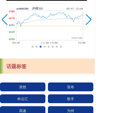
话题标签
突然
宣布
科云汇
歌手
高速
为何