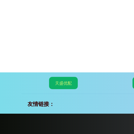
天盛优配
友情链接：