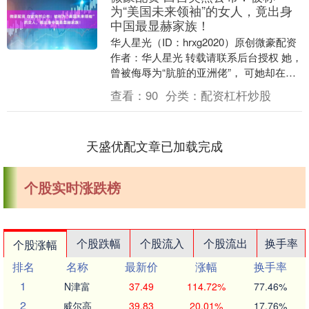
为“美国未来领袖”的女人，竟出身
中国最显赫家族！
华人星光（ID：hrxg2020）原创微豪配资
作者：华人星光 转载请联系后台授权 她，
曾被侮辱为“肮脏的亚洲佬”， 可她却在美
国掀起一场风暴： 白宫公布的名....
查看：
90
分类：
配资杠杆炒股
天盛优配文章已加载完成
个股实时涨跌榜
个股跌幅
个股流入
个股流出
换手率
个股涨幅
排名
名称
最新价
涨幅
换手率
1
N津富
37.49
114.72%
77.46%
2
威尔高
39.83
20.01%
17.76%