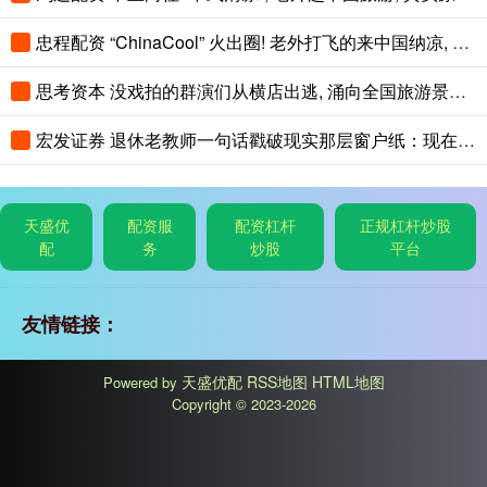
忠程配资 “ChinaCool” 火出圈! 老外打飞的来中国纳凉, 不再只逛北上广
思考资本 没戏拍的群演们从横店出逃, 涌向全国旅游景区NPC
宏发证券 退休老教师一句话戳破现实那层窗户纸：现在光靠孩子自己单打独斗，想上好
天盛优
配资服
配资杠杆
正规杠杆炒股
配
务
炒股
平台
友情链接：
天盛优配
RSS地图
HTML地图
Powered by
Copyright
© 2023-2026