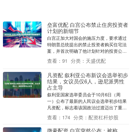
垒富优配 白宫公布禁止住房投资者
计划的新细节
白宫正加大对国会的施压力度，要求通过
特朗普总统提出的禁止投资者购买住宅法
案，并首次明确了他计划针对的投资公司
类型。 据一份文件显示，白宫周四在致参
查看：
91
分类：
天盛优配
众两院委员会主....
凡资配 叙利亚公布新议会选举初步
结果，女议员仅6人，逊尼派男性
占主导
叙利亚国家选举委员会于10月6日（周
一）公布了最新的人民议会选举初步结果
凡资配，标志着该国政治过渡迈出了重要
一步。这次选举在10月5日（周日）举
查看：
174
分类：
配资杠杆炒股
行，采用间接投票....
微豪配资 白宫突然公布：被称