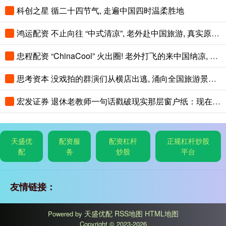
科创之星 循二十四节气, 走遍中国四时温柔胜地
鸿运配资 不止向往 “中式清凉”, 老外赴中国旅游, 真实原因藏在热度背后
忠程配资 “ChinaCool” 火出圈! 老外打飞的来中国纳凉, 不再只逛北上广
思考资本 没戏拍的群演们从横店出逃, 涌向全国旅游景区NPC
宏发证券 退休老教师一句话戳破现实那层窗户纸：现在光靠孩子自己单打独斗，想上好
天盛优
配资服
配资杠杆
正规杠杆炒股
配
务
炒股
平台
友情链接：
天盛优配
RSS地图
HTML地图
Powered by
Copyright
© 2023-2026