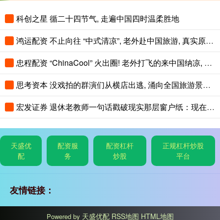
科创之星 循二十四节气, 走遍中国四时温柔胜地
鸿运配资 不止向往 “中式清凉”, 老外赴中国旅游, 真实原因藏在热度背后
忠程配资 “ChinaCool” 火出圈! 老外打飞的来中国纳凉, 不再只逛北上广
思考资本 没戏拍的群演们从横店出逃, 涌向全国旅游景区NPC
宏发证券 退休老教师一句话戳破现实那层窗户纸：现在光靠孩子自己单打独斗，想上好
天盛优
配资服
配资杠杆
正规杠杆炒股
配
务
炒股
平台
友情链接：
天盛优配
RSS地图
HTML地图
Powered by