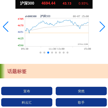
沪深300
4694.44
43.13
0.93%
话题标签
宣布
突然
科云汇
歌手