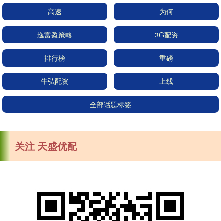
高速
为何
逸富盈策略
3G配资
排行榜
重磅
牛弘配资
上线
全部话题标签
关注 天盛优配