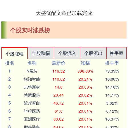
天盛优配文章已加载完成
个股实时涨跌榜
个股跌幅
个股流入
个股流出
换手率
个股涨幅
排名
名称
最新价
涨幅
换手率
1
N展芯
116.52
396.89%
79.39%
2
锐翔智能
110.02
20.21%
16.80%
3
志特新材
14.8
20.03%
14.18%
4
博腾股份
20.44
20.02%
14.77%
5
近岸蛋白
46.72
20.01%
5.62%
6
毕得医药
61.6
20.01%
6.12%
7
五洲医疗
83.62
20.01%
18.37%
8
耐科装备
49.67
20.01%
6.83%