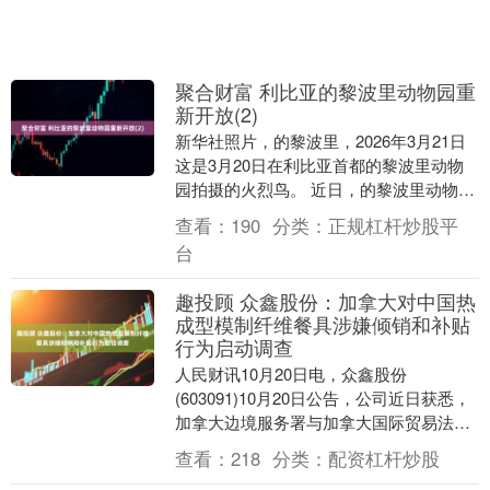
聚合财富 利比亚的黎波里动物园重
新开放(2)
新华社照片，的黎波里，2026年3月21日
这是3月20日在利比亚首都的黎波里动物
园拍摄的火烈鸟。 近日，的黎波里动物园
在关闭逾十六年后重新对外开放。 新华社
查看：
190
分类：
正规杠杆炒股平
发....
台
趣投顾 众鑫股份：加拿大对中国热
成型模制纤维餐具涉嫌倾销和补贴
行为启动调查
人民财讯10月20日电，众鑫股份
(603091)10月20日公告，公司近日获悉，
加拿大边境服务署与加拿大国际贸易法庭
于加拿大当地时间2025年10月15日对原
查看：
218
分类：
配资杠杆炒股
产....