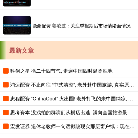
鼎豪配资 姜凌波：关注季报期后市场情绪面情况
最新文章
科创之星 循二十四节气, 走遍中国四时温柔胜地
鸿运配资 不止向往 “中式清凉”, 老外赴中国旅游, 真实原因藏在热度背后
忠程配资 “ChinaCool” 火出圈! 老外打飞的来中国纳凉, 不再只逛北上广
思考资本 没戏拍的群演们从横店出逃, 涌向全国旅游景区NPC
宏发证券 退休老教师一句话戳破现实那层窗户纸：现在光靠孩子自己单打独斗，想上好