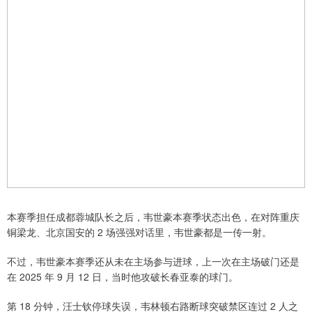
本赛季担任成都蓉城队长之后，韦世豪本赛季状态出色，在对阵重庆
铜梁龙、北京国安的 2 场强强对话里，韦世豪都是一传一射。
不过，韦世豪本赛季还从未在主场参与进球，上一次在主场破门还是
在 2025 年 9 月 12 日，当时他攻破长春亚泰的球门。
第 18 分钟，汪士钦停球失误，韦林顿右路断球突破禁区连过 2 人之