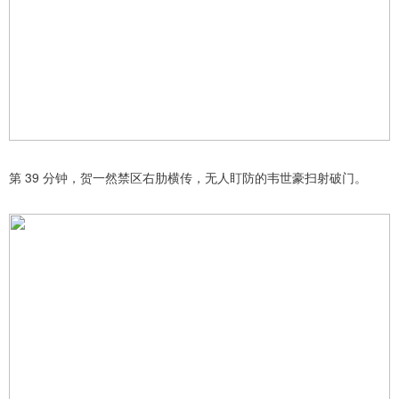
第 39 分钟，贺一然禁区右肋横传，无人盯防的韦世豪扫射破门。