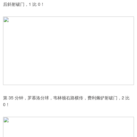
后斜射破门，1 比 0！
第 35 分钟，罗慕洛分球，韦林顿右路横传，费利佩铲射破门，2 比
0！