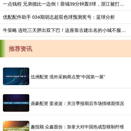
一点钱程 兄弟德比一边倒！蓉城39分钟轰3球，浙江被打崩，韦世豪锦上添花
优配配件助手 034期胡志超双色球预测奖号：蓝球分析
牛策略 连吃三天胖出双下巴！这座靠古建出名的小城不服不行啊
推荐资讯
伍洲配资 境外采购商点赞“中国第一展”
鼎豪配资 姜凌波：关注季报期后市场情绪面情况
趣投顾 众鑫股份：加拿大对中国热成型模制纤维