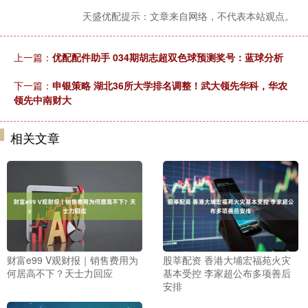
天盛优配提示：文章来自网络，不代表本站观点。
上一篇：
优配配件助手 034期胡志超双色球预测奖号：蓝球分析
下一篇：
申银策略 湖北36所大学排名调整！武大领先华科，华农
领先中南财大
相关文章
财富e99 V观财报｜销售费用为
股莘配资 香港大埔宏福苑火灾
何居高不下？天士力回应
基本受控 李家超公布多项善后
安排