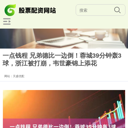
一点钱程 兄弟德比一边倒！蓉城39分钟轰3
球，浙江被打崩，韦世豪锦上添花
网站：天盛优配