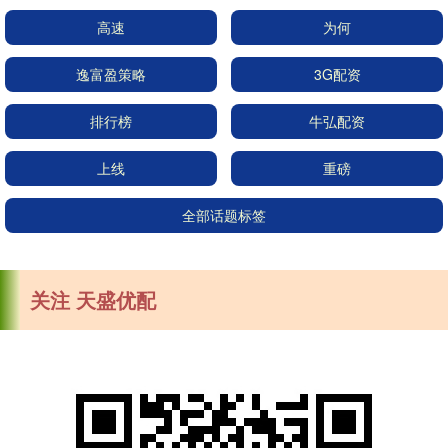
高速
为何
逸富盈策略
3G配资
排行榜
牛弘配资
上线
重磅
全部话题标签
关注 天盛优配