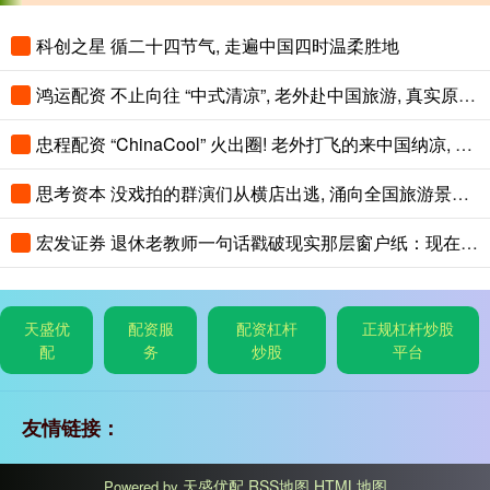
科创之星 循二十四节气, 走遍中国四时温柔胜地
鸿运配资 不止向往 “中式清凉”, 老外赴中国旅游, 真实原因藏在热度背后
忠程配资 “ChinaCool” 火出圈! 老外打飞的来中国纳凉, 不再只逛北上广
思考资本 没戏拍的群演们从横店出逃, 涌向全国旅游景区NPC
宏发证券 退休老教师一句话戳破现实那层窗户纸：现在光靠孩子自己单打独斗，想上好
天盛优
配资服
配资杠杆
正规杠杆炒股
配
务
炒股
平台
友情链接：
天盛优配
RSS地图
HTML地图
Powered by