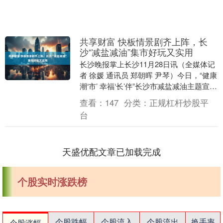
共享财富 快板情景剧齐上阵，长
沙“减盐减油”集市好玩又实用
长沙晚报掌上长沙11月28日讯（全媒体记
者 徐媛 通讯员 郑朝晖 尹琴）今日，“健康
潮‘市’ 幸福‘长’伴”长沙市减盐减油主题宣传
活动举行。作为长沙市健康科普主....
查看：
147
分类：
正规杠杆炒股平
台
天盛优配文章已加载完成
个股实时涨跌榜
个股跌幅
个股流入
个股流出
换手率
个股涨幅