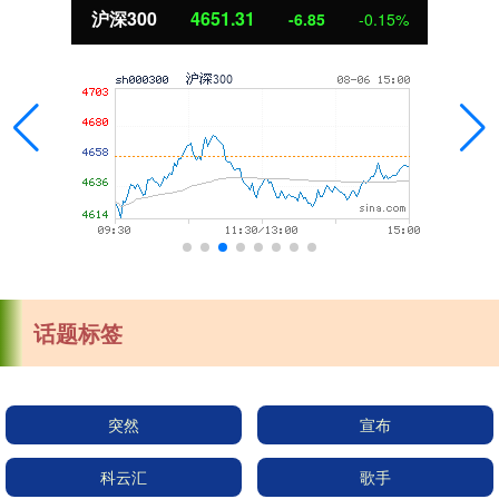
北证50
1122.88
3.42
0.30%
话题标签
突然
宣布
科云汇
歌手