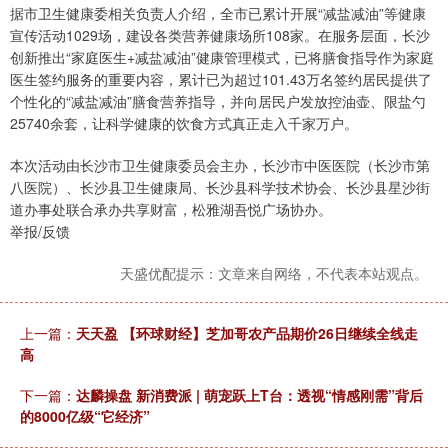
据市卫生健康委相关负责人介绍，全市已累计开展“减盐减油”等健康
宣传活动1029场，建设各类营养健康场所108家。在服务层面，长沙
创新推出“家庭医生+减盐减油”健康管理模式，已将膳食指导作为家庭
医生签约服务的重要内容，累计已为超过101.43万名签约居民提供了
个性化的“减盐减油”膳食营养指导，并向居民户发放控油壶、限盐勺
25740余套，让科学健康的饮食方式真正走入千家万户。
本次活动由长沙市卫生健康委员会主办，长沙市中医医院（长沙市第
八医院）、长沙县卫生健康局、长沙县科学技术协会、长沙县星沙街
道办事处联合承办共享财富，松雅湖吾悦广场协办。
举报/反馈
天盛优配提示：文章来自网络，不代表本站观点。
上一篇：
天天盈 【环球财经】芝加哥农产品期价26日继续全线走
高
下一篇：
达麟操盘 新消费派 | 萌宠跃上T台：透视“情感刚需”背后
的8000亿级“它经济”