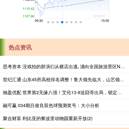
热点资讯
思考资本 没戏拍的群演们从横店出逃, 涌向全国旅游景区NPC
世纪汇通 山东45所高校排名调整！鲁大领先临大，山艺领先山二医
驰盈优配 世界第2无缘八强！艾伦13-9送囧哥出局，锁定世锦赛1/4决赛席位
融可赢 034期吕俊良双色球预测奖号：大小分析
聚合财富 利比亚的黎波里动物园重新开放(2)