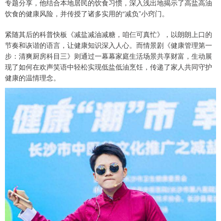
专题分享，他结合本地居民的饮食习惯，深入浅出地揭示了高盐高油
饮食的健康风险，并传授了诸多实用的“减负”小窍门。
紧随其后的科普快板《减盐减油减糖，咱仨可真忙》，以朗朗上口的
节奏和诙谐的语言，让健康知识深入人心。而情景剧《健康管理第一
步：清爽厨房科目三》则通过一幕幕家庭生活场景共享财富，生动展
现了如何在欢声笑语中轻松实现低盐低油烹饪，传递了家人共同守护
健康的温情理念。