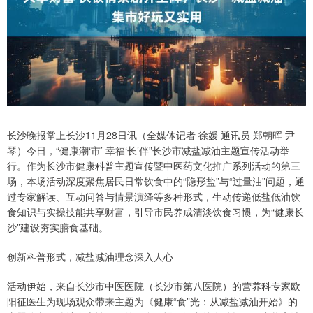
长沙晚报掌上长沙11月28日讯（全媒体记者 徐媛 通讯员 郑朝晖 尹
琴）今日，“健康潮‘市’ 幸福‘长’伴”长沙市减盐减油主题宣传活动举
行。作为长沙市健康科普主题宣传暨中医药文化推广系列活动的第三
场，本场活动深度聚焦居民日常饮食中的“隐形盐”与“过量油”问题，通
过专家解读、互动问答与情景演绎等多种形式，生动传递低盐低油饮
食知识与实操技能共享财富，引导市民养成清淡饮食习惯，为“健康长
沙”建设夯实膳食基础。
创新科普形式，减盐减油理念深入人心
活动伊始，来自长沙市中医医院（长沙市第八医院）的营养科专家欧
阳征医生为现场观众带来主题为《健康“食”光：从减盐减油开始》的