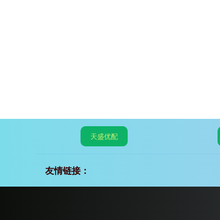
天盛优配
友情链接：