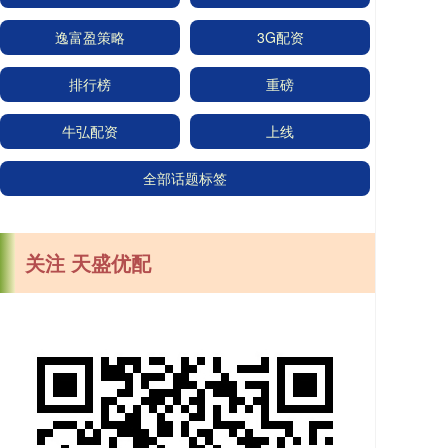
逸富盈策略
3G配资
排行榜
重磅
牛弘配资
上线
全部话题标签
关注 天盛优配