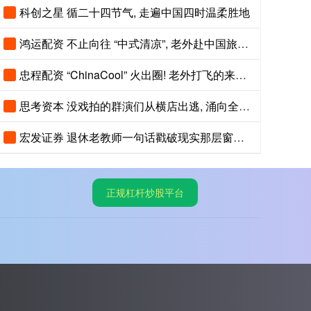
科创之星 循二十四节气, 走遍中国四时温柔胜地
鸿运配资 不止向往 “中式清凉”, 老外赴中国旅游, 真实原因藏在热度背后
忠程配资 “ChinaCool” 火出圈! 老外打飞的来中国纳凉, 不再只逛北上广
思考资本 没戏拍的群演们从横店出逃, 涌向全国旅游景区NPC
宏发证券 退休老教师一句话戳破现实那层窗户纸：现在光靠孩子自己单打独斗，想上好
正规杠杆炒股平台