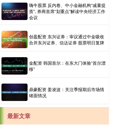
嗨牛股票 反内卷、中小金融机构“减量提
质”, 券商首席“划重点”解读中央经济工作
会议
创盈配资 东兴证券：审议通过中金吸收
合并东兴证券、信达证券 股票明日复牌
金配资 韩国首尔：在东大门体验“首尔漂
移”
鼎豪配资 姜凌波：关注季报期后市场情
绪面情况
最新文章