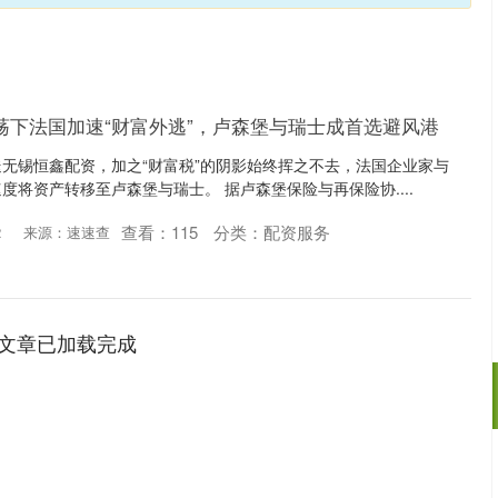
荡下法国加速“财富外逃”，卢森堡与瑞士成首选避风港
无锡恒鑫配资，加之“财富税”的阴影始终挥之不去，法国企业家与
度将资产转移至卢森堡与瑞士。 据卢森堡保险与再保险协....
查看：
115
分类：
配资服务
2
来源：速速查
文章已加载完成
证成指
14311.01
沪深300
200.89
1.42%