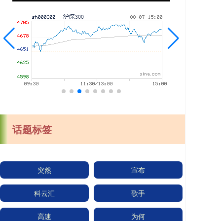
话题标签
突然
宣布
科云汇
歌手
高速
为何