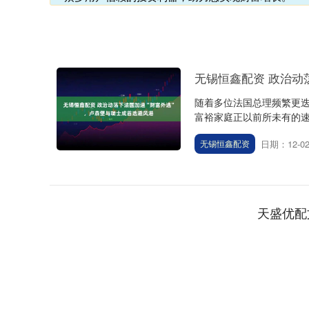
无锡恒鑫配资 政治动
随着多位法国总理频繁更迭
富裕家庭正以前所未有的速
日期：12-0
无锡恒鑫配资
天盛优配
上证指数
3940.04
深
39.68
1.02%