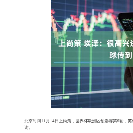
北京时间11月14日上尚策，世界杯欧洲区预选赛第9轮，英
深证成指
14311.01
.68
1.02%
200.89
1
访。