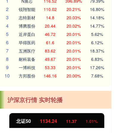
1
N展芯
116.52
396.89%
79.39%
2
锐翔智能
110.02
20.21%
16.80%
3
志特新材
14.8
20.03%
14.18%
4
博腾股份
20.44
20.02%
14.77%
5
近岸蛋白
46.72
20.01%
5.62%
6
毕得医药
61.6
20.01%
6.12%
7
五洲医疗
83.62
20.01%
18.37%
8
耐科装备
49.67
20.01%
6.83%
9
一博科技
53.33
20.01%
17.26%
10
方邦股份
146.16
20.00%
7.68%
沪深京行情 实时轮播
北证50
1134.24
创
11.37
1.01%