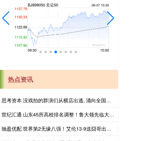
热点资讯
思考资本 没戏拍的群演们从横店出逃, 涌向全国旅游景区NPC
世纪汇通 山东45所高校排名调整！鲁大领先临大，山艺领先山二医
驰盈优配 世界第2无缘八强！艾伦13-9送囧哥出局，锁定世锦赛1/4决赛席位