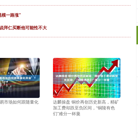
规模一路涨”
来说拜仁买断他可能性不大
交易市场如何跟随量化
达麟操盘 铜价再创历史新高，精矿
加工费却跌至负区间，“铜陵有色
们”难分一杯羹