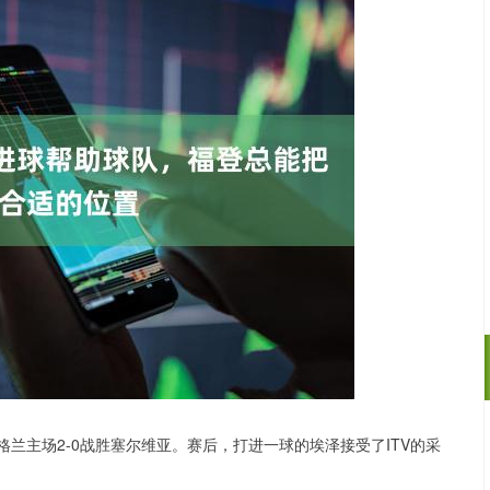
格兰主场2-0战胜塞尔维亚。赛后，打进一球的埃泽接受了ITV的采
沪深300
4694.44
.42%
43.13
0.93%